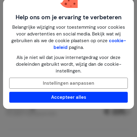
Help ons om je ervaring te verbeteren
Belangrijke wijziging voor toestemming voor cookies
voor advertenties en social media. Bekijk wat wij
gebruiken als we de cookie plaatsen op onze
cookie-
beleid
pagina.
Als je niet wil dat jouw internetgedrag voor deze
doeleinden gebruikt wordt, wijzig dan de cookie-
instellingen.
Soldeu luxury 6p apartment
Instellingen aanpassen
Andorra
Andorra
Soldeu
Accepteer alles
1-6
3
2
€ 225,-
Nachtprijs v.a.
Per week (7 nachten): € 1.575,-