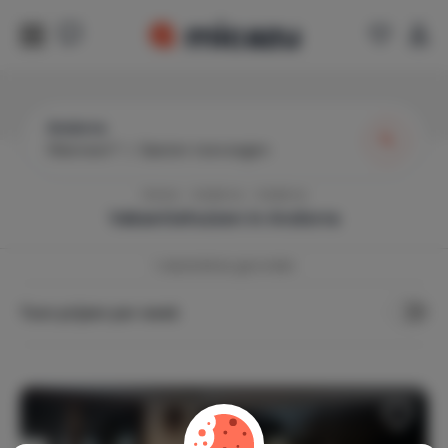
Andorra
Wanneer?
|
Gasten toevoegen
Home
Andorra
Andorra
Vakantiehuizen in
Andorra
1
vakantiehuis gevonden
Toon prijzen per week