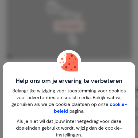
Toon kaart
Indeling
Help ons om je ervaring te verbeteren
Woonkamer
Slaapkamer
Belangrijke wijziging voor toestemming voor cookies
Begane grond
Begane grond
voor advertenties en social media. Bekijk wat wij
gebruiken als we de cookie plaatsen op onze
cookie-
Tegels
Bed: 1-persoo
beleid
pagina.
Ventilator
Bed: 1-persoo
Als je niet wil dat jouw internetgedrag voor deze
Bank 3 zits
Tegels
doeleinden gebruikt wordt, wijzig dan de cookie-
instellingen.