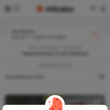
Sint Maarten
Wanneer?
|
Gasten toevoegen
Home
Sint Maarten
Sint Maarten
Vakantiehuizen in
Sint Maarten
1
vakantiehuis gevonden
Toon prijzen per week