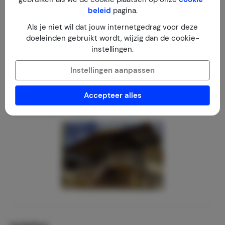
beleid
pagina.
Als je niet wil dat jouw internetgedrag voor deze
doeleinden gebruikt wordt, wijzig dan de cookie-
Tips van de verhuurder
instellingen.
Instellingen aanpassen
Omgeving Benies-park Kwatta een Compleet ingerichte
Accepteer alles
vakantiewoning in een huiselijke sfeer ingericht met de
meeste kwalitiet spullen.