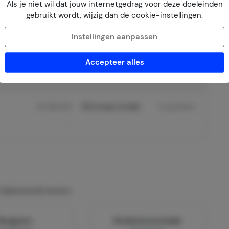
Als je niet wil dat jouw internetgedrag voor deze doeleinden
gebruikt wordt, wijzig dan de cookie-instellingen.
Instellingen aanpassen
Accepteer alles
€ 840,00
Minimaal verblijf
5 nachten
-
e bijkomende kosten.
Borgsom
Eindschoonmaak