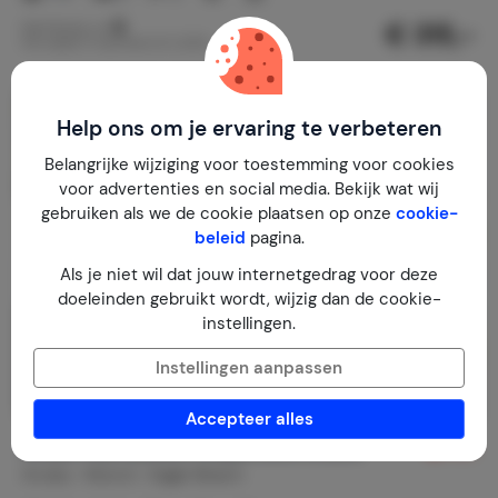
€ 315,-
Nachtprijs v.a.
Per week (7 nachten): € 2.205,-
Help ons om je ervaring te verbeteren
Belangrijke wijziging voor toestemming voor cookies
voor advertenties en social media. Bekijk wat wij
gebruiken als we de cookie plaatsen op onze
cookie-
beleid
pagina.
Als je niet wil dat jouw internetgedrag voor deze
doeleinden gebruikt wordt, wijzig dan de cookie-
instellingen.
Instellingen aanpassen
Accepteer alles
Studio MyShadows Loopafstand strand
9,6
Aruba
Noord
Eagle Beach