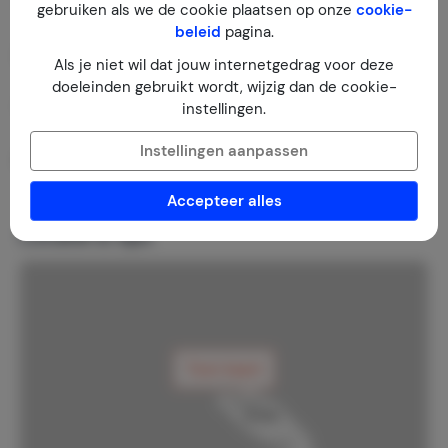
gebruiken als we de cookie plaatsen op onze
cookie-
veld te zien. Deze is vervangen door een voetbalveldje
beleid
pagina.
waar voetbal of andere activiteiten kunnen plaatsvinden.
Kinderen toegestaan
Als je niet wil dat jouw internetgedrag voor deze
doeleinden gebruikt wordt, wijzig dan de cookie-
Bezoek in overleg
instellingen.
Instellingen aanpassen
Commerciële fotografie niet toegestaan
Accepteer alles
Locatie & tips
Toon kaart