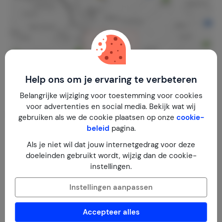
Toon kaart
Help ons om je ervaring te verbeteren
Belangrijke wijziging voor toestemming voor cookies
voor advertenties en social media. Bekijk wat wij
Plattegrond
gebruiken als we de cookie plaatsen op onze
cookie-
beleid
pagina.
Als je niet wil dat jouw internetgedrag voor deze
doeleinden gebruikt wordt, wijzig dan de cookie-
instellingen.
Instellingen aanpassen
Accepteer alles