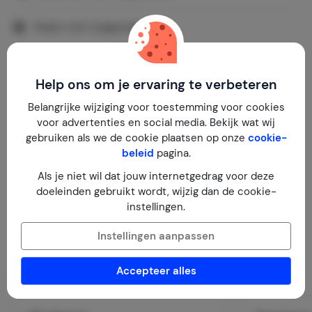
Roken niet toegestaan
Locatie & tips
Help ons om je ervaring te verbeteren
Belangrijke wijziging voor toestemming voor cookies
voor advertenties en social media. Bekijk wat wij
gebruiken als we de cookie plaatsen op onze
cookie-
beleid
pagina.
Toon kaart
Als je niet wil dat jouw internetgedrag voor deze
doeleinden gebruikt wordt, wijzig dan de cookie-
instellingen.
Instellingen aanpassen
Accepteer alles
Indeling