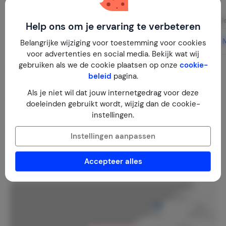
Per persoon
Betalen bij boeking | optioneel
Betale
Help ons om je ervaring te verbeteren
Meer informatie
Belangrijke wijziging voor toestemming voor cookies
voor advertenties en social media. Bekijk wat wij
gebruiken als we de cookie plaatsen op onze
cookie-
Huisregels
beleid
pagina.
Als je niet wil dat jouw internetgedrag voor deze
Huisdieren niet toegestaan
doeleinden gebruikt wordt, wijzig dan de cookie-
instellingen.
Roken niet toegestaan
Instellingen aanpassen
Accepteer alles
Locatie & tips