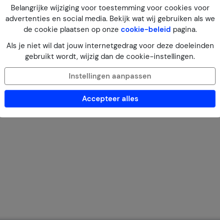
Belangrijke wijziging voor toestemming voor cookies voor
advertenties en social media. Bekijk wat wij gebruiken als we
de cookie plaatsen op onze
cookie-beleid
pagina.
Als je niet wil dat jouw internetgedrag voor deze doeleinden
gebruikt wordt, wijzig dan de cookie-instellingen.
Instellingen aanpassen
Accepteer alles