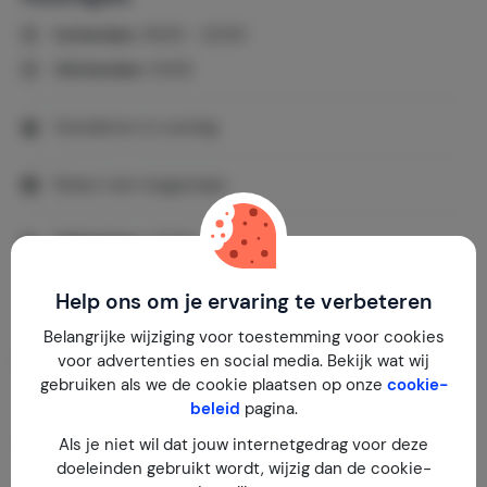
Inchecken:
16:00 - 23:00
Uitchecken:
10:00
Huisdieren in overleg
Roken niet toegestaan
Stiltetijden:
22:00 - 08:00
Help ons om je ervaring te verbeteren
Feesten en evenementen niet toegestaan
Belangrijke wijziging voor toestemming voor cookies
Commerciële fotografie niet toegestaan
voor advertenties en social media. Bekijk wat wij
gebruiken als we de cookie plaatsen op onze
cookie-
beleid
pagina.
Locatie & tips
Als je niet wil dat jouw internetgedrag voor deze
doeleinden gebruikt wordt, wijzig dan de cookie-