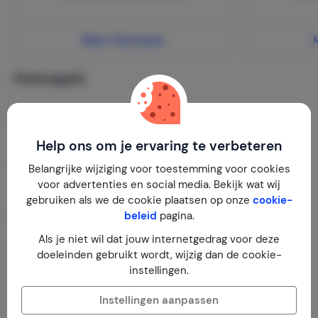
Meer informatie
Huisregels
Huisdieren niet toegestaan
Help ons om je ervaring te verbeteren
Roken niet toegestaan
Belangrijke wijziging voor toestemming voor cookies
voor advertenties en social media. Bekijk wat wij
gebruiken als we de cookie plaatsen op onze
cookie-
beleid
pagina.
Locatie & tips
Als je niet wil dat jouw internetgedrag voor deze
doeleinden gebruikt wordt, wijzig dan de cookie-
instellingen.
Instellingen aanpassen
Toon kaart