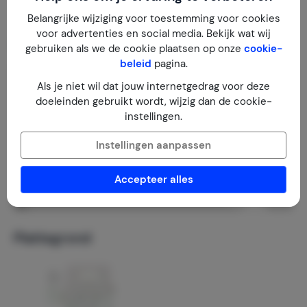
Belangrijke wijziging voor toestemming voor cookies
voor advertenties en social media. Bekijk wat wij
Locatie & tips
gebruiken als we de cookie plaatsen op onze
cookie-
beleid
pagina.
Als je niet wil dat jouw internetgedrag voor deze
doeleinden gebruikt wordt, wijzig dan de cookie-
instellingen.
Toon kaart
Instellingen aanpassen
Accepteer alles
Plattegrond