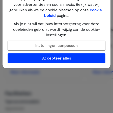
voor advertenties en social media. Bekijk wat wij
gebruiken als we de cookie plaatsen op onze
cookie-
Indeling
beleid
pagina.
Als je niet wil dat jouw internetgedrag voor deze
doeleinden gebruikt wordt, wijzig dan de cookie-
Woonkamer
Slaapkamer
instellingen.
2
1e verdieping
33 m
1e verdieping
Instellingen aanpassen
Tegels
Bed: King-siz
Ventilator
Tegels
Accepteer alles
Eethoek / Eettafel
Dekens (1)
Meer informatie
Meer infor
Faciliteiten
Type accommodatie
Appartement