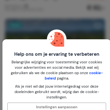
€ 62,-
Nachtprijs v.a.
Per week (7 nachten): € 432,-
Nieuw
Help ons om je ervaring te verbeteren
Belangrijke wijziging voor toestemming voor cookies
voor advertenties en social media. Bekijk wat wij
gebruiken als we de cookie plaatsen op onze
cookie-
beleid
pagina.
Als je niet wil dat jouw internetgedrag voor deze
doeleinden gebruikt wordt, wijzig dan de cookie-
instellingen.
Trupial, The Green Flamingo
Curaçao
Banda Abou (west)
Sint Willibrordus
Instellingen aanpassen