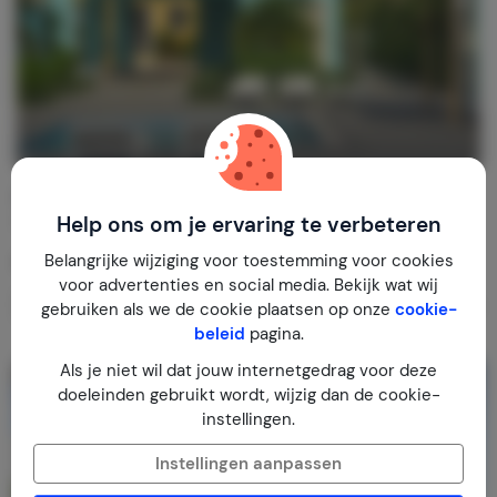
Appartement 7B, Punta Azul
Curaçao
Help ons om je ervaring te verbeteren
Banda Abou (west)
Westpunt
Belangrijke wijziging voor toestemming voor cookies
1-2
1
1
voor advertenties en social media. Bekijk wat wij
€ 99,-
Nachtprijs v.a.
gebruiken als we de cookie plaatsen op onze
cookie-
Per week (7 nachten): € 693,-
beleid
pagina.
Als je niet wil dat jouw internetgedrag voor deze
doeleinden gebruikt wordt, wijzig dan de cookie-
instellingen.
Instellingen aanpassen