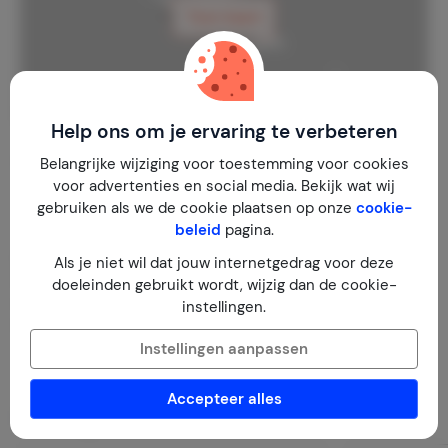
Toon kaart
Help ons om je ervaring te verbeteren
Tips van de verhuurder
Belangrijke wijziging voor toestemming voor cookies
voor advertenties en social media. Bekijk wat wij
gebruiken als we de cookie plaatsen op onze
cookie-
beleid
pagina.
Met de mermaid is het mogelijk om een dagje naar klein
Als je niet wil dat jouw internetgedrag voor deze
Curacao te varen. Een compleet verzorgde dag inclusief
doeleinden gebruikt wordt, wijzig dan de cookie-
ontbijt, een heerlijke BBQ lunch en onbeperkt koffie, thee
instellingen.
en frisdranken.
Instellingen aanpassen
Accepteer alles
Indeling