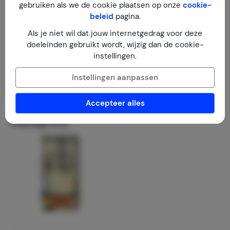
gebruiken als we de cookie plaatsen op onze
cookie-
beleid
pagina.
Als je niet wil dat jouw internetgedrag voor deze
doeleinden gebruikt wordt, wijzig dan de cookie-
Toon kaart
instellingen.
Instellingen aanpassen
Accepteer alles
Plattegrond