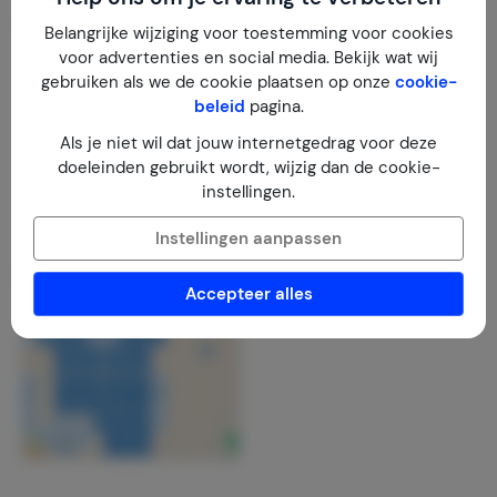
Het zwembad heerlijk om even van te genieten.
Belangrijke wijziging voor toestemming voor cookies
voor advertenties en social media. Bekijk wat wij
gebruiken als we de cookie plaatsen op onze
cookie-
beleid
pagina.
Als je niet wil dat jouw internetgedrag voor deze
doeleinden gebruikt wordt, wijzig dan de cookie-
instellingen.
Instellingen aanpassen
Plattegrond
Accepteer alles