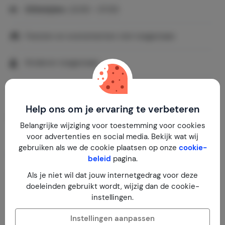
Stiltetijden:
22:00 - 07:00
Feesten en evenementen niet toegestaan
Kinderen toegestaan
Bezoek toegestaan
Help ons om je ervaring te verbeteren
Commerciële fotografie niet toegestaan
Belangrijke wijziging voor toestemming voor cookies
voor advertenties en social media. Bekijk wat wij
gebruiken als we de cookie plaatsen op onze
cookie-
Locatie & tips
beleid
pagina.
Als je niet wil dat jouw internetgedrag voor deze
doeleinden gebruikt wordt, wijzig dan de cookie-
instellingen.
Instellingen aanpassen
Toon kaart