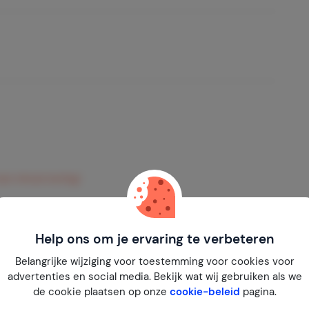
ast minute korting!
alender.
Help ons om je ervaring te verbeteren
Volgende
Belangrijke wijziging voor toestemming voor cookies voor
advertenties en social media. Bekijk wat wij gebruiken als we
september 2026
de cookie plaatsen op onze
cookie-beleid
pagina.
ma
di
wo
do
vr
za
zo