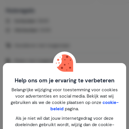
Huisregels
Inchecken:
16:00
Uitchecken:
12:00
Huisdieren niet toegestaan
Roken niet toegestaan
Stiltetijden:
23:00 - 07:00
Help ons om je ervaring te verbeteren
Belangrijke wijziging voor toestemming voor cookies
Feesten en evenementen niet toegestaan
voor advertenties en social media. Bekijk wat wij
gebruiken als we de cookie plaatsen op onze
cookie-
Kinderen toegestaan
beleid
pagina.
Als je niet wil dat jouw internetgedrag voor deze
Bezoek in overleg
doeleinden gebruikt wordt, wijzig dan de cookie-