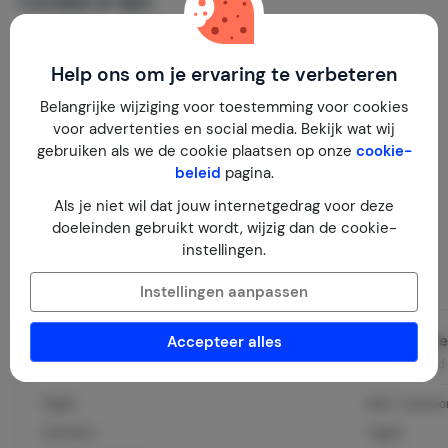
Locatie & tips
Help ons om je ervaring te verbeteren
Belangrijke wijziging voor toestemming voor cookies
voor advertenties en social media. Bekijk wat wij
Toon kaart
gebruiken als we de cookie plaatsen op onze
cookie-
beleid
pagina.
Als je niet wil dat jouw internetgedrag voor deze
doeleinden gebruikt wordt, wijzig dan de cookie-
instellingen.
Indeling
Instellingen aanpassen
Woonkamer
Slaapkamer
Accepteer alles
Begane grond
Begane grond
Tegels
Bed: 2-persoo
Ventilator
Tegels