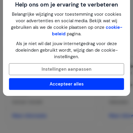
Help ons om je ervaring te verbeteren
Toon kaart
Belangrijke wijziging voor toestemming voor cookies
voor advertenties en social media. Bekijk wat wij
gebruiken als we de cookie plaatsen op onze
cookie-
beleid
pagina.
Als je niet wil dat jouw internetgedrag voor deze
Indeling
doeleinden gebruikt wordt, wijzig dan de cookie-
instellingen.
Woonkamer
Slaapkamer
Instellingen aanpassen
Begane grond
Begane grond
Accepteer alles
Tegels
Bed: King-siz
Ventilator
Tegels
Eethoek / Eettafel
Dekbedden
Meer informatie
Meer infor