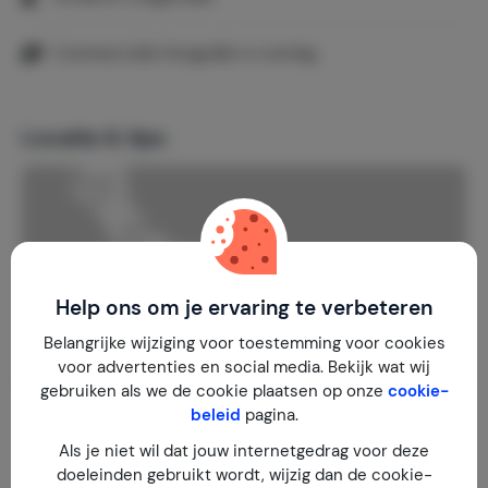
Commerciële fotografie in overleg
Locatie & tips
Toon kaart
Help ons om je ervaring te verbeteren
Belangrijke wijziging voor toestemming voor cookies
voor advertenties en social media. Bekijk wat wij
gebruiken als we de cookie plaatsen op onze
cookie-
beleid
pagina.
Tips van de verhuurder
Als je niet wil dat jouw internetgedrag voor deze
doeleinden gebruikt wordt, wijzig dan de cookie-