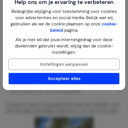
Help ons om je ervaring te verbeteren
Belangrijke wijziging voor toestemming voor cookies
voor advertenties en social media. Bekijk wat wij
gebruiken als we de cookie plaatsen op onze
cookie-
beleid
pagina.
Toon kaart
Als je niet wil dat jouw internetgedrag voor deze
doeleinden gebruikt wordt, wijzig dan de cookie-
instellingen.
Instellingen aanpassen
Tips van de verhuurder
Accepteer alles
Je loopt zo vanuit je appartement naar de stranden voor
een heerlijke stranddag. Of gewoon voor een frisse duik...