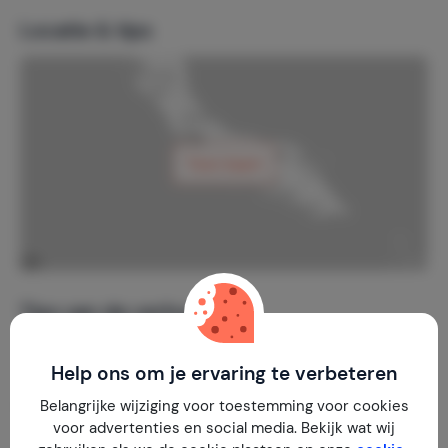
Locatie & tips
Toon kaart
Tips van de verhuurder
Help ons om je ervaring te verbeteren
Belangrijke wijziging voor toestemming voor cookies
www.diveshopcuracao.com/nl
voor advertenties en social media. Bekijk wat wij