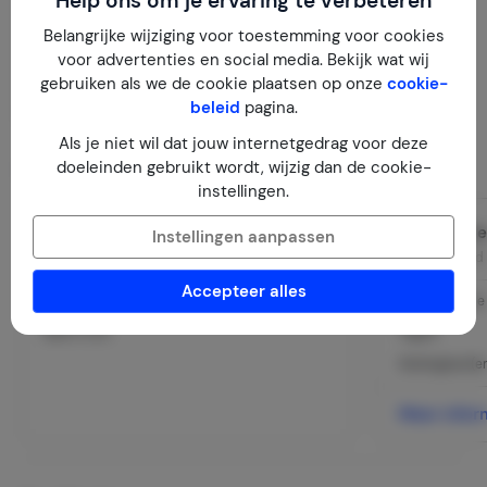
Help ons om je ervaring te verbeteren
Toon kaart
Belangrijke wijziging voor toestemming voor cookies
voor advertenties en social media. Bekijk wat wij
gebruiken als we de cookie plaatsen op onze
cookie-
beleid
pagina.
Als je niet wil dat jouw internetgedrag voor deze
Indeling
doeleinden gebruikt wordt, wijzig dan de cookie-
instellingen.
Woonkamer
Slaapkamer
Instellingen aanpassen
Begane grond
Begane grond
Accepteer alles
Airconditioning
Bed: King-siz
Bank 3 zits
Tegels
Kledingkast(e
Meer infor