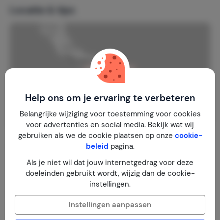
Locatie & tips
Toon kaart
Help ons om je ervaring te verbeteren
Belangrijke wijziging voor toestemming voor cookies
voor advertenties en social media. Bekijk wat wij
gebruiken als we de cookie plaatsen op onze
cookie-
beleid
pagina.
Tips van de verhuurder
Als je niet wil dat jouw internetgedrag voor deze
doeleinden gebruikt wordt, wijzig dan de cookie-
instellingen.
Het buurt is een rustig buurt en onze B&B staat vlak voor
Instellingen aanpassen
een restaurant het is best wel centraal je kan makelijk
naar de stranden gaan en ook vrij snel bij de stad.