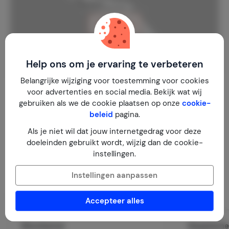
Toon kaart
Help ons om je ervaring te verbeteren
Belangrijke wijziging voor toestemming voor cookies
voor advertenties en social media. Bekijk wat wij
Tips van de verhuurder
gebruiken als we de cookie plaatsen op onze
cookie-
beleid
pagina.
Als je niet wil dat jouw internetgedrag voor deze
doeleinden gebruikt wordt, wijzig dan de cookie-
De villa beschikt over Europese stopcontacten (220 V)
instellingen.
Instellingen aanpassen
Indeling
Accepteer alles
Woonkamer
Slaapkamer