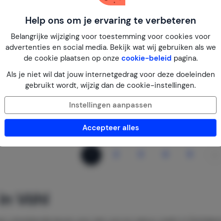
Help ons om je ervaring te verbeteren
Belangrijke wijziging voor toestemming voor cookies voor
advertenties en social media. Bekijk wat wij gebruiken als we
8,7
Appartement Velmeira 225
de cookie plaatsen op onze
cookie-beleid
pagina.
ngen
Duitsland
Sauerland
Frankenau
Als je niet wil dat jouw internetgedrag voor deze doeleinden
36
reviews
1-4
2
1
gebruikt wordt, wijzig dan de cookie-instellingen.
€ 114,-
€
Nachtprijs v.a.
Per week (7 nachten): € 555,-
Instellingen aanpassen
Accepteer alles
1
2
3
4
5
»
in Vöhl
en uitstekende keuze voor wie rust en natuur zoekt in Duitsland.