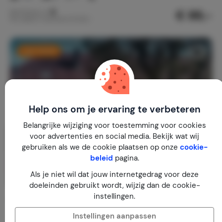
€ 89,-
Nachtprijs v.a.
Per week (7 nachten): € 620,-
Last minute
Help ons om je ervaring te verbeteren
Belangrijke wijziging voor toestemming voor cookies
voor advertenties en social media. Bekijk wat wij
gebruiken als we de cookie plaatsen op onze
cookie-
beleid
pagina.
Als je niet wil dat jouw internetgedrag voor deze
doeleinden gebruikt wordt, wijzig dan de cookie-
instellingen.
Maison Le Bonheur
Frankrijk
Haute-Saône
Magny Les Jussey
Instellingen aanpassen