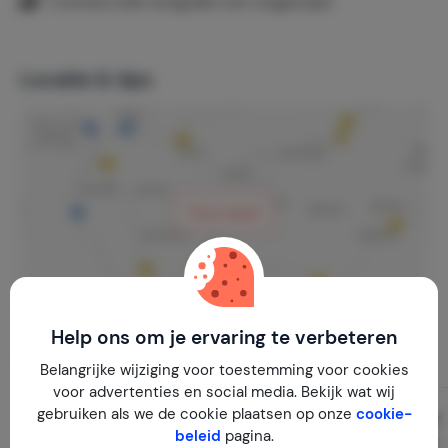
Commerciële fotografie niet toegestaan
Locatie & tips
Toon kaart
Help ons om je ervaring te verbeteren
Indeling
Belangrijke wijziging voor toestemming voor cookies
voor advertenties en social media. Bekijk wat wij
gebruiken als we de cookie plaatsen op onze
cookie-
Slaapkamer
Badkamer
beleid
pagina.
2
1e verdieping
17 m
1e verdieping