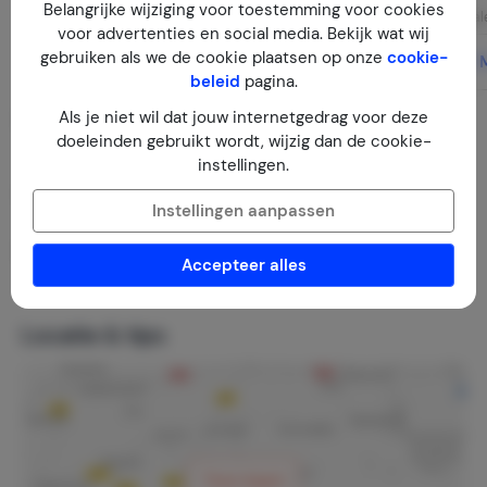
Belangrijke wijziging voor toestemming voor cookies
Betale
voor advertenties en social media. Bekijk wat wij
gebruiken als we de cookie plaatsen op onze
cookie-
Meer informatie
beleid
pagina.
Huisregels
Als je niet wil dat jouw internetgedrag voor deze
doeleinden gebruikt wordt, wijzig dan de cookie-
instellingen.
Huisdieren toegestaan
Instellingen aanpassen
Roken niet toegestaan
Accepteer alles
Locatie & tips
Toon kaart