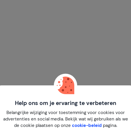
Help ons om je ervaring te verbeteren
Belangrijke wijziging voor toestemming voor cookies voor
advertenties en social media. Bekijk wat wij gebruiken als we
de cookie plaatsen op onze
cookie-beleid
pagina.