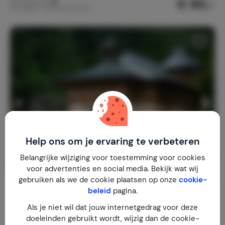
€ 90,-
Nachtprijs v.a.
Per week (7 nachten): € 630,-
Help ons om je ervaring te verbeteren
Belangrijke wijziging voor toestemming voor cookies
voor advertenties en social media. Bekijk wat wij
gebruiken als we de cookie plaatsen op onze
cookie-
Jagdschloss Bielatal Sophia
beleid
pagina.
Duitsland
Saksen
Rosenthal-Bielatal
Als je niet wil dat jouw internetgedrag voor deze
doeleinden gebruikt wordt, wijzig dan de cookie-
1-4
2
1