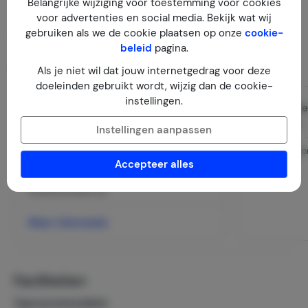
Belangrijke wijziging voor toestemming voor cookies
voor advertenties en social media. Bekijk wat wij
gebruiken als we de cookie plaatsen op onze
cookie-
beleid
pagina.
Indeling
Als je niet wil dat jouw internetgedrag voor deze
doeleinden gebruikt wordt, wijzig dan de cookie-
instellingen.
Woonkamer
Slaapkamer
1e verdieping
1e verdieping
Instellingen aanpassen
Laminaat
Bed: 2-persoo
Accepteer alles
Eethoek / Eettafel
Laminaat
Eetkamerstoelen (2)
Meer informatie
Faciliteiten
Type accommodatie