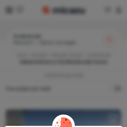
Großenbrode
Wanneer?
|
Gasten toevoegen
Home
Duitsland
Sleeswijk-Holstein
Großenbrode
Vakantiehuis in
Großenbrode
huren
1
vakantiehuis gevonden
Toon prijzen per week