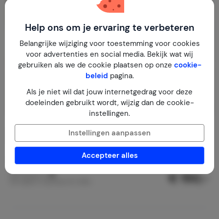
Help ons om je ervaring te verbeteren
Belangrijke wijziging voor toestemming voor cookies
voor advertenties en social media. Bekijk wat wij
gebruiken als we de cookie plaatsen op onze
cookie-
beleid
pagina.
Als je niet wil dat jouw internetgedrag voor deze
doeleinden gebruikt wordt, wijzig dan de cookie-
instellingen.
strand living - Appartement
Instellingen aanpassen
Duitsland
Sleeswijk-Holstein
Großenbrode
Accepteer alles
1-4
2
2
€ 150,-
Nachtprijs v.a.
Per week (7 nachten): € 1.050,-