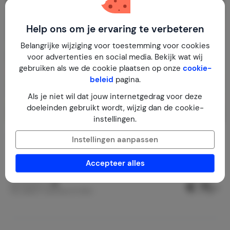
Help ons om je ervaring te verbeteren
Belangrijke wijziging voor toestemming voor cookies
voor advertenties en social media. Bekijk wat wij
gebruiken als we de cookie plaatsen op onze
cookie-
beleid
pagina.
Als je niet wil dat jouw internetgedrag voor deze
doeleinden gebruikt wordt, wijzig dan de cookie-
instellingen.
HutWesterwald
Instellingen aanpassen
Duitsland
Westerwald
Schutzbach
Accepteer alles
1-2
1
1
€ 71,-
Nachtprijs v.a.
Per week (7 nachten): € 500,-