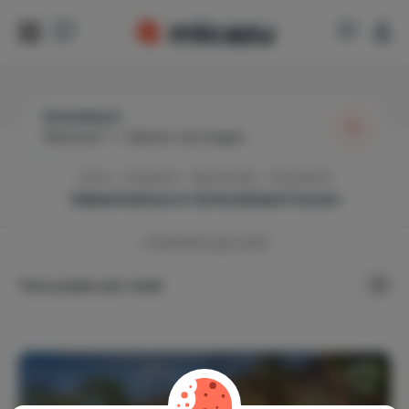
Schutzbach
Wanneer?
|
Gasten toevoegen
Home
Duitsland
Westerwald
Schutzbach
Vakantiehuis in
Schutzbach
huren
1
vakantiehuis gevonden
Toon prijzen per week