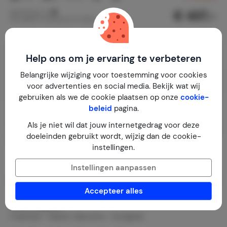
€ 437,-
Nachtprijs v.a.
Per week (7 nachten): € 3.060,-
Last minute
Help ons om je ervaring te verbeteren
Belangrijke wijziging voor toestemming voor cookies
voor advertenties en social media. Bekijk wat wij
gebruiken als we de cookie plaatsen op onze
cookie-
beleid
pagina.
Als je niet wil dat jouw internetgedrag voor deze
doeleinden gebruikt wordt, wijzig dan de cookie-
instellingen.
Instellingen aanpassen
Accepteer alles
Casa Angelus
Frankrijk
Haute-Garonne
Aurignac