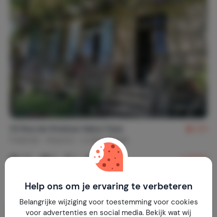
33 Rue de l'Ardoise Vabre Tizac
8,6
Frankrijk
Aveyron
Le Bas Ségala
1-6
2
1
1
review
€ 100,-
Nachtprijs v.a.
Per week (7 nachten): € 697,-
Help ons om je ervaring te verbeteren
Belangrijke wijziging voor toestemming voor cookies
voor advertenties en social media. Bekijk wat wij