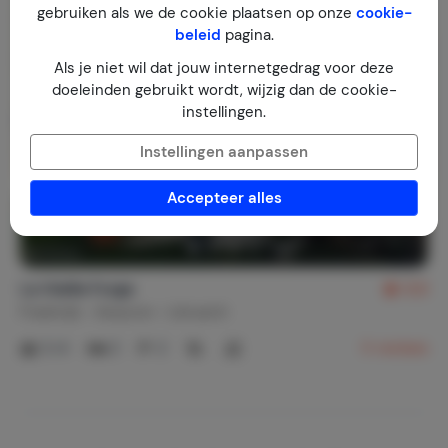
gebruiken als we de cookie plaatsen op onze
cookie-
beleid
pagina.
Als je niet wil dat jouw internetgedrag voor deze
doeleinden gebruikt wordt, wijzig dan de cookie-
instellingen.
Instellingen aanpassen
Accepteer alles
La Vieille Forge
9,8
Frankrijk
Aveyron
Léruech
2-4
2
2
5
reviews