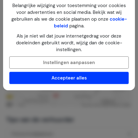
Belangrijke wijziging voor toestemming voor cookies
Commerciële fotografie niet toegestaan
voor advertenties en social media. Bekijk wat wij
gebruiken als we de cookie plaatsen op onze
cookie-
beleid
pagina.
Locatie & tips
Als je niet wil dat jouw internetgedrag voor deze
doeleinden gebruikt wordt, wijzig dan de cookie-
instellingen.
Instellingen aanpassen
Toon kaart
Accepteer alles
Tips van de verhuurder