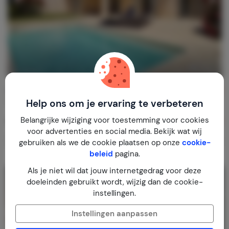
Le Mas Big'Amac
7,6
Frankrijk
Help ons om je ervaring te verbeteren
Côte d'Azur
Le Plan-de-la-Tour
Belangrijke wijziging voor toestemming voor cookies
1-7
3
2
7
reviews
voor advertenties en social media. Bekijk wat wij
€ 204,-
Nachtprijs v.a.
gebruiken als we de cookie plaatsen op onze
cookie-
Per week (7 nachten): € 1.431,-
beleid
pagina.
Als je niet wil dat jouw internetgedrag voor deze
Last minute
doeleinden gebruikt wordt, wijzig dan de cookie-
instellingen.
Instellingen aanpassen