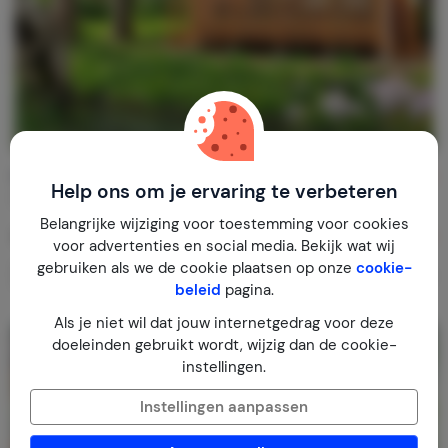
Moulin Fouché | Studio La Cabane
9,2
Help ons om je ervaring te verbeteren
Frankrijk
Côte-d'Or
Arnay-le-Duc
Belangrijke wijziging voor toestemming voor cookies
1-2
1
1
1
review
voor advertenties en social media. Bekijk wat wij
gebruiken als we de cookie plaatsen op onze
cookie-
€ 85,-
Nachtprijs v.a.
Per week (7 nachten): € 595,-
beleid
pagina.
Als je niet wil dat jouw internetgedrag voor deze
doeleinden gebruikt wordt, wijzig dan de cookie-
instellingen.
Instellingen aanpassen