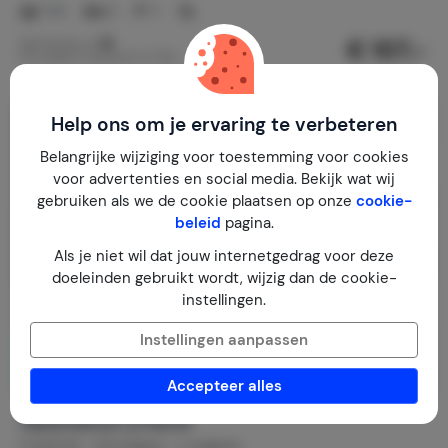
1-4
2
1
€ 107,-
Nachtprijs v.a.
Per week (7 nachten): € 750,-
Help ons om je ervaring te verbeteren
Last minute
Belangrijke wijziging voor toestemming voor cookies
voor advertenties en social media. Bekijk wat wij
gebruiken als we de cookie plaatsen op onze
cookie-
beleid
pagina.
Als je niet wil dat jouw internetgedrag voor deze
doeleinden gebruikt wordt, wijzig dan de cookie-
instellingen.
Instellingen aanpassen
Accepteer alles
Vakantiehuis La Faurie
Frankrijk
Dordogne
Lusignac