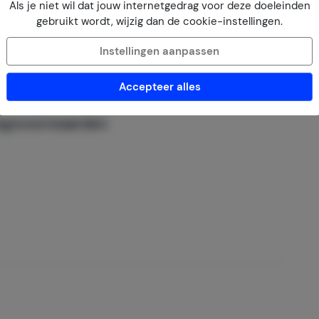
Als je niet wil dat jouw internetgedrag voor deze doeleinden
gebruikt wordt, wijzig dan de cookie-instellingen.
Instellingen aanpassen
1
Geen prijzen beschikbaar
1
Bezet
Accepteer alles
ringsvoorwaarden
2:00 uur en 07:00 uur:
antiehuis Maison Fame;
iet toegestaan;