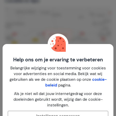
Locatie & tips
Toon kaart
Help ons om je ervaring te verbeteren
Belangrijke wijziging voor toestemming voor cookies
Tips van de verhuurder
voor advertenties en social media. Bekijk wat wij
gebruiken als we de cookie plaatsen op onze
cookie-
beleid
pagina.
Als je niet wil dat jouw internetgedrag voor deze
(08-2015) Beste Thijs, Lydia, Marieke,
doeleinden gebruikt wordt, wijzig dan de cookie-
instellingen.
We hebben twee hele fijne weken gehad in de huizen die
we via jullie