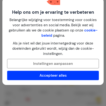
Kinderen toegestaan
Help ons om je ervaring te verbeteren
Bezoek in overleg
Belangrijke wijziging voor toestemming voor cookies
voor advertenties en social media. Bekijk wat wij
Commerciële fotografie in overleg
gebruiken als we de cookie plaatsen op onze
cookie-
beleid
pagina.
Als je niet wil dat jouw internetgedrag voor deze
Locatie & tips
doeleinden gebruikt wordt, wijzig dan de cookie-
instellingen.
Instellingen aanpassen
Accepteer alles
Toon kaart