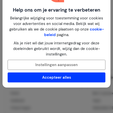
Help ons om je ervaring te verbeteren
Belangrijke wijziging voor toestemming voor cookies
voor advertenties en social media. Bekijk wat wij
Toon kaart
gebruiken als we de cookie plaatsen op onze
cookie-
beleid
pagina.
Als je niet wil dat jouw internetgedrag voor deze
doeleinden gebruikt wordt, wijzig dan de cookie-
instellingen.
Indeling
Instellingen aanpassen
Woonkamer
Accepteer alles
Slaapkamer
2
1e verdieping
45 m
1e verdieping
Parket
Bed: 2-persoo
Hoekbank
Tapijt
Chaise longue
Dekbedden (1)